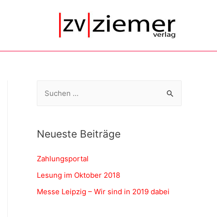
S
u
c
h
Neueste Beiträge
e
Zahlungsportal
n
n
Lesung im Oktober 2018
a
Messe Leipzig – Wir sind in 2019 dabei
c